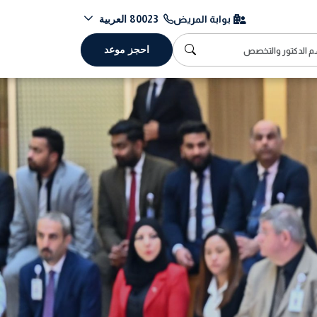
العربية
بوابة المريض
80023
احجز موعد