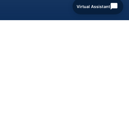
Virtual Assistant
فئات الاختبار
Aesthetics & Plastic
Surgery
Vascular Health
الأنف والأذن والحنجرة
التجميل والجراحة التجميلية
باقات الترطيب
صحة الأوردة