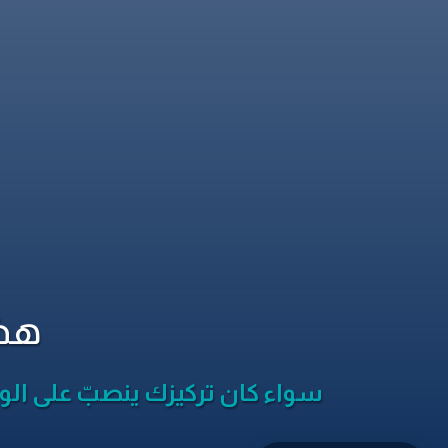
هذا
سواء كان تركيزك ينصبّ على الوقاي