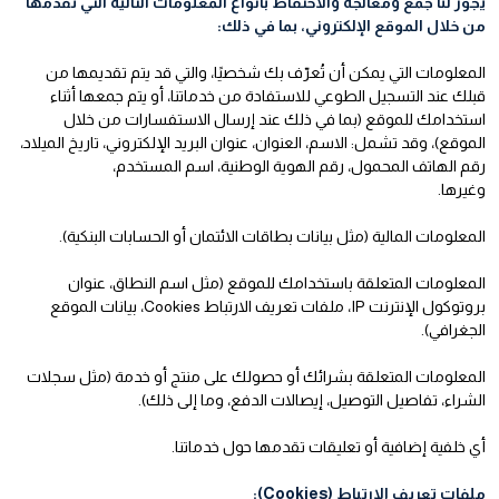
يجوز لنا جمع ومعالجة والاحتفاظ بأنواع المعلومات التالية التي تقدمها
من خلال الموقع الإلكتروني، بما في ذلك:
المعلومات التي يمكن أن تُعرّف بك شخصيًا، والتي قد يتم تقديمها من
قبلك عند التسجيل الطوعي للاستفادة من خدماتنا، أو يتم جمعها أثناء
استخدامك للموقع (بما في ذلك عند إرسال الاستفسارات من خلال
الموقع)، وقد تشمل: الاسم، العنوان، عنوان البريد الإلكتروني، تاريخ الميلاد،
رقم الهاتف المحمول، رقم الهوية الوطنية، اسم المستخدم،
وغيرها.
المعلومات المالية (مثل بيانات بطاقات الائتمان أو الحسابات البنكية).
المعلومات المتعلقة باستخدامك للموقع (مثل اسم النطاق، عنوان
بروتوكول الإنترنت IP، ملفات تعريف الارتباط Cookies، بيانات الموقع
الجغرافي).
المعلومات المتعلقة بشرائك أو حصولك على منتج أو خدمة (مثل سجلات
الشراء، تفاصيل التوصيل، إيصالات الدفع، وما إلى ذلك).
أي خلفية إضافية أو تعليقات تقدمها حول خدماتنا.
ملفات تعريف الارتباط (Cookies):