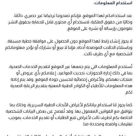
استخدام المعلومات:
عند استخدامكم لهذا الموقع، فإنكم تمنحوننا ترخيصًا غير حصري، دائمًا،
وخاليًا من حقوق الملكية، لاستخدام أي محتوى قابل للحماية بحقوق النشر
تقومون بإرساله أو نشره على الموقع.
لا يجوز إنشاء رابط لهذا الموقع دون الحصول على موافقة خطية مسبقة.
وباستثناء الحالات الموضحة أدناه، فإننا لا نبيع أو نشارك أو نؤجر معلوماتكم
الشخصية مع أي طرف ثالث.
تُستخدم المعلومات التي يتم جمعها عبر الموقع لتقديم الخدمات الصحية،
بما في ذلك إدارة الحجوزات، تحديث المواعيد، إعلامكم بأي عروض أو
منتجات تهمكم، ولأغراض إحصائية لتحسين جودة الموقع. وقد يتم إتاحة
هذه المعلومات للأطباء أو الكوادر الطبية المعنية بتقديم الرعاية الصحية
لكم.
كما يجوز لنا استخدام بياناتكم لأغراض الأبحاث الطبية السريرية، وذلك بما
يتوافق مع القوانين المعمول بها. وقد نُفصح عن بعض البيانات الشخصية
الخاصة بكم لطرف ثالث لأغراض تتبع الطلبات أو تقديم الخدمات، بموجب
تعليمات واضحة ومحددة منا.