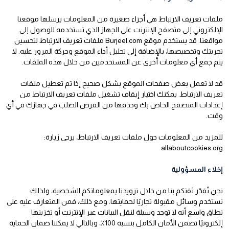
ملفات تعريف الارتباط هي أجزاء صغيرة من المعلومات يرسلها موقعنا
الإلكتروني إلى متصفح الإنترنت على الجهاز الذي تستخدمه للوصول إلى
مواقعنا. قد يستخدم موقع Burjeel.com ملفات تعريف الارتباط لتحسين
تجربتك وتخصيصها، بالإضافة إلى تحليل أداء الموقع وحركة المرور عليه. لا
يتم جمع أي معلومات أخرى عن المستخدمين من خلال هذه الملفات.
قد لا تعمل بعض صفحات الموقع بشكل صحيح إذا تم تعطيل ملفات
تعريف الارتباط. يمكنك اختيار إيقاف تشغيل ملفات تعريف الارتباط من
إعدادات المتصفح الخاص بك وحذفها من القرص الصلب في جهازك في أي
وقت.
للمزيد من المعلومات حول ملفات تعريف الارتباط، يرجى زيارة:
allaboutcookies.org
إخلاء المسؤولية
نحن نُقدّر ثقتكم بنا من خلال تزويدنا بمعلوماتكم الشخصية، ولذلك
نستخدم وسائل مقبولة تجاريًا لحمايتها. ومع ذلك، فمن المتعارف عليه على
نطاق واسع أنه لا توجد وسيلة لنقل البيانات عبر الإنترنت أو تخزينها
إلكترونيًا تضمن الأمان الكامل بنسبة 100٪، وبالتالي لا يمكننا ضمان الحماية