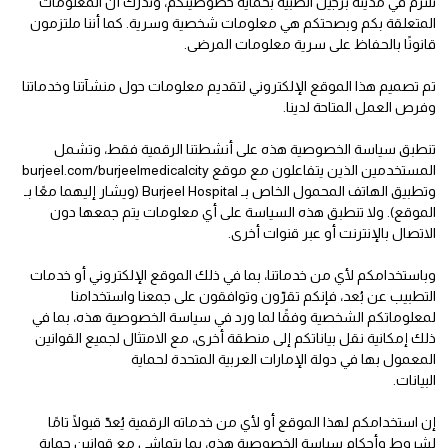
نلتزم في مدينة برجيل الطبية بحماية خصوصيتكم، وندرك أن المعلومات
المتعلقة بكم وبصحتكم هي معلومات شخصية وسرية. كما أننا ملتزمون
قانونًا بالحفاظ على سرية معلومات المرضى.
تم تصميم هذا الموقع الإلكتروني لتقديم معلومات حول منشآتنا وخدماتنا
وفرص العمل المتاحة لدينا.
تنطبق سياسة الخصوصية هذه على أنشطتنا الرقمية فقط، وتشمل
المستخدمين الذين يتفاعلون مع موقع burjeel.com/burjeelmedicalcity
وتطبيق الهاتف المحمول الخاص بـ Burjeel Hospital (ويشار إليهما معًا بـ
الموقع). ولا تنطبق هذه السياسة على أي معلومات يتم جمعها دون
الاتصال بالإنترنت أو عبر قنوات أخرى.
وباستخدامكم لأي من خدماتنا، بما في ذلك الموقع الإلكتروني أو خدمات
التطبيب عن بُعد، فإنكم تقرّون وتوافقون على جمعنا واستخدامنا
لمعلوماتكم الشخصية وفقًا لما ورد في سياسة الخصوصية هذه، بما في
ذلك إمكانية نقل بياناتكم إلى منطقة أخرى، مع الامتثال لجميع القوانين
المعمول بها في دولة الإمارات العربية المتحدة لحماية
البيانات.
إن استخدامكم لهذا الموقع أو لأي من خدماته الرقمية يُعدّ قبولًا تامًا
لشروط وأحكام سياسة الخصوصية هذه، بما يتماشى مع قوانين حماية