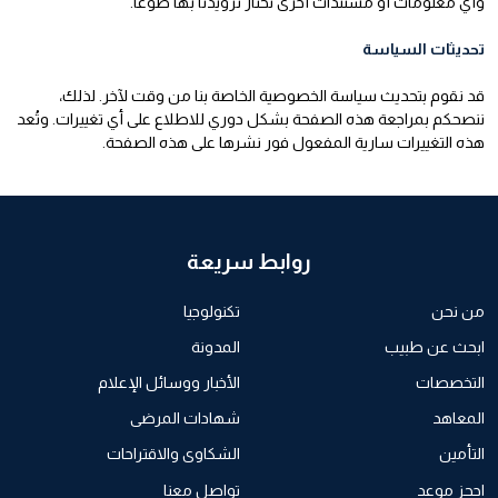
وأي معلومات أو مستندات أخرى تختار تزويدنا بها طوعًا.
تحديثات السياسة
قد نقوم بتحديث سياسة الخصوصية الخاصة بنا من وقت لآخر. لذلك،
ننصحكم بمراجعة هذه الصفحة بشكل دوري للاطلاع على أي تغييرات. وتُعد
هذه التغييرات سارية المفعول فور نشرها على هذه الصفحة.
روابط سريعة
من نحن
تكنولوجيا
ابحث عن طبيب
المدونة
التخصصات
الأخبار ووسائل الإعلام
المعاهد
شهادات المرضى
التأمين
الشكاوى والاقتراحات
احجز موعد
تواصل معنا