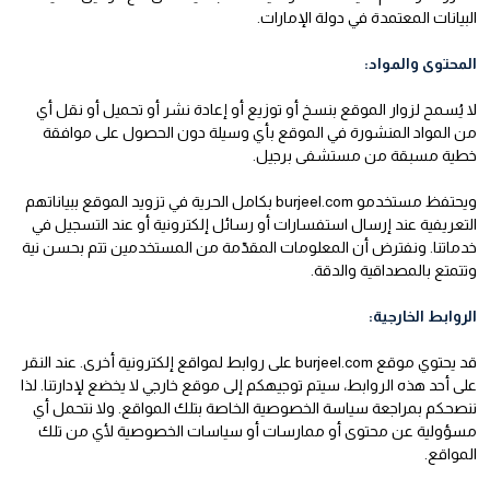
البيانات المعتمدة في دولة الإمارات.
المحتوى والمواد:
لا يُسمح لزوار الموقع بنسخ أو توزيع أو إعادة نشر أو تحميل أو نقل أي
من المواد المنشورة في الموقع بأي وسيلة دون الحصول على موافقة
خطية مسبقة من مستشفى برجيل.
ويحتفظ مستخدمو burjeel.com بكامل الحرية في تزويد الموقع ببياناتهم
التعريفية عند إرسال استفسارات أو رسائل إلكترونية أو عند التسجيل في
خدماتنا. ونفترض أن المعلومات المقدّمة من المستخدمين تتم بحسن نية
وتتمتع بالمصداقية والدقة.
الروابط الخارجية:
قد يحتوي موقع burjeel.com على روابط لمواقع إلكترونية أخرى. عند النقر
على أحد هذه الروابط، سيتم توجيهكم إلى موقع خارجي لا يخضع لإدارتنا. لذا
ننصحكم بمراجعة سياسة الخصوصية الخاصة بتلك المواقع. ولا نتحمل أي
مسؤولية عن محتوى أو ممارسات أو سياسات الخصوصية لأي من تلك
المواقع.