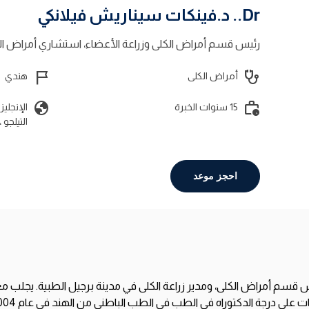
Dr.. د.فينكات سيناريش فيلانكي
رئيس قسم أمراض الكلى وزراعة الأعضاء، استشاري أمراض ال
flag_2
stethoscope
أمراض الكلى
هندي
globe
work_history
15 سنوات الخبرة
الإنجليزي
التيلجو ،
احجز موعد
قسم أمراض الكلى، ومدير زراعة الكلى في مدينة برجيل الطبية. يجلب م