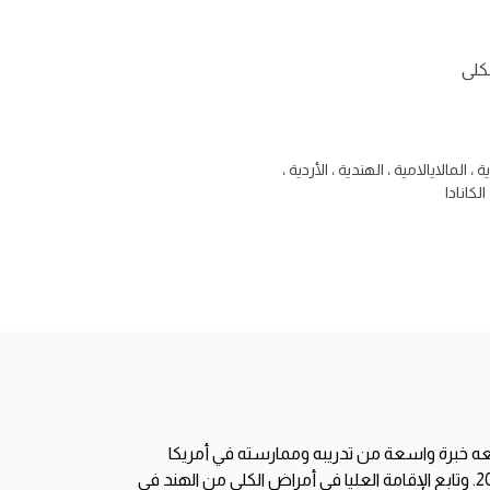
كلى
ة ، المالايالامية ، الهندية ، الأردية ،
 الكانادا
عه خبرة واسعة من تدريبه وممارسته في أمريكا
الشمالية والمملكة المتحدة والهند. حصل الدكتور فينكات على درجة الدكتوراه في الطب في الطب الباطني من الهند في عام 2004. وتابع الإقامة العليا في أمراض الكلى من الهند في