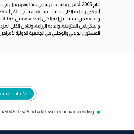
عام 2005. أكمل زمالة سريرية في كندا وهو زميل
أمراض وزراعة الكلى. يجلب خبرة واسعة في علاج أمراض
واسعة من عمليات زراعة الكلى المعقدة، مثل عمليات زرا
والبنكرياس المتزامنة، وإعادة الزراعة، وتبادل الكلى ا
المستوى الولائي والوطني في الجمعية الدولية لأمراض الكلى (ISN) وعمل كمراجع للمجلا
الأبحاث والمن
ion/50452125/?sort=date&direction=ascending