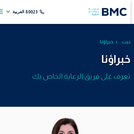
العربية
80023
بيت
خبراؤنا
خبراؤنا
تعرف على فريق الرعاية الخاص بك