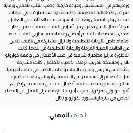
ورعايتهم في المستشفى وعيادة خارجية، وطب القلب التدخلي، ورعاية
المرضى الأطفالية التلطيفية، والاستشارة. لقد شاركت في عيادات
الفحص والرعاية قبل وبعد الجراحة، وساعدت العائلات في التعامل
مع الأطفال الذين يعانون من أمراض القلب، وعملت ضمن إطار
تعددي التخصصات لتقديم أفضل رعاية لجميع محاربي القلب. لديها
اهتمام خاص بالرعاية التلطيفية ولا تزال مشتركة في تثقيف الناس
عن الحالات الطبية المزمنة والرعاية التلطيفية في بلدها. كانت
الدكتورة مارليز محاضرة شرفية في طب الأطفال في جامعة كوازولو
ناتال، ومنسقة لتدريب الزملاء الأطباء الأطفال. كانت مشاركة
بنشاط في تدريس وتدريب الزملاء وطلاب الطب في جنوب أفريقيا.
قبل الانضمام إلى مدينة برجيل الطبية في أبوظبي، تولت الدكتورة
مارليز بوسمان منصب طبيبة أطفال قلب في مستشفى إنكوزي
ألبرت لوثولي المركزي بجنوب أفريقيا، بالإضافة إلى العمل في القطاع
الخاص في بيترماريتسبورج بكوازولو ناتال.
الملف
المهني
.