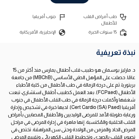
flag_2
stethoscope
طب أمراض القلب
جنوب أفريقيا
للأطفال
globe
work_history
15 سنوات الخبرة
الإنجليزية، الأفريكانية
نبذة تعريفية
د. مارليز بوسمان هو طبيب قلب أطفال يمارس منذ أكثر من 15
عامًا. حصلت على المؤهل الطبي الأساسي (MBChB) من جامعة
بريتوريا، ثم على درجة الزمالة في طب الأطفال من كلية الأطباء
الأطفال (FCPaed). بعد العمل كطبيب أطفال استشاري، تبعت
شغفها وأكملت درجة الزمالة في طب القلب الأطفال في جنوب
أفريقيا (Cert Cardio (SA) Paed). لديها خبرة في تشخيص وإدارة
ورعاية طويلة الأمد للمرضى الوليديين والأطفال المصابين بأمراض
القلب الخلقية والمُكتسبة. إنها ماهرة في إدارة المرضى في مراحل
المرض الحاد والمزمن من الولادة وحتى سن المراهقة. تختص في
تصوير القلب بالصدى، وتخطيط القلب الكهربائي، وتقييم المرضى