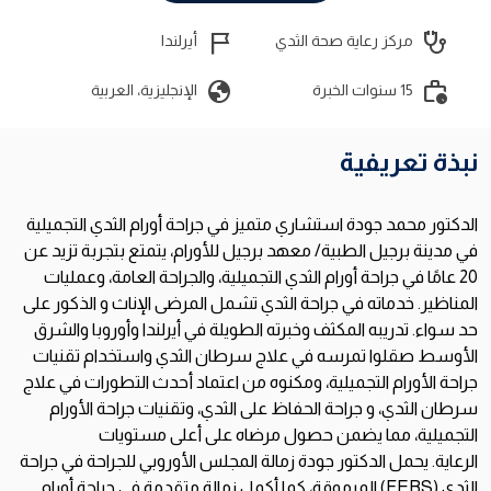
flag_2
stethoscope
مركز رعاية صحة الثدي
أيرلندا
globe
work_history
15 سنوات الخبرة
الإنجليزية، العربية
نبذة تعريفية
الدكتور محمد جودة استشاري متميز في جراحة أورام الثدي التجميلية
في مدينة برجيل الطبية/ معهد برجيل للأورام، يتمتع بتجربة تزيد عن
20 عامًا في جراحة أورام الثدي التجميلية، والجراحة العامة، وعمليات
المناظير. خدماته في جراحة الثدي تشمل المرضى الإناث و الذكور على
حد سواء. تدريبه المكثف وخبرته الطويلة في أيرلندا وأوروبا والشرق
الأوسط صقلوا تمرسه في علاج سرطان الثدي واستخدام تقنيات
جراحة الأورام التجميلية، ومكنوه من اعتماد أحدث التطورات في علاج
سرطان الثدي، و جراحة الحفاظ على الثدي، وتقنيات جراحة الأورام
التجميلية، مما يضمن حصول مرضاه على أعلى مستويات
الرعاية.
يحمل الدكتور جودة زمالة المجلس الأوروبي للجراحة في جراحة
الثدي (
FEBS
) المرموقة، كما أكمل زمالة متقدمة في جراحة أورام