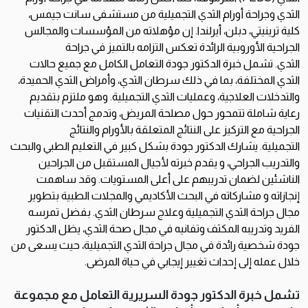
الثدي وجراحة أورام الثدي التجميلية من مستشفى سانت جيمس،
كلية ترينيتي، دبلن، أيرلندا. إن مؤهلاته من المؤسسات والمجالس
الجراحية الأوروبية الرائدة تعكس التزامه بالتميز في جراحة
الثدي.
تشمل خبرة الدكتور جودة التعامل الكامل مع جميع حالات
الثدي المختلفة، بما في ذلك سرطان الثدي، وأمراض الثدي الحميدة،
والتدخلات العلاجية، وعمليات الثدي التجميلية. وهو ملتزم بتقديم
رعاية شاملة تتمحور حول مصلحة المريض، وتدمج أحدث التقنيات
الجراحية مع التركيز على النتائج المتعلقة بالأورام والنتائج
التجميلية.
يشارك الدكتور جودة بشكل كبير في التعليم الطبي والبحث
والتدريب الجراحي، و يقدم خبرته لأجيال المستقبل من الجراحين
الناشئين لضمان تدريبهم على أعلى المستويات. وقد ساهمت
إنجازاته و مشاركاته في البحث الأكاديمي والمجلات الطبية بتطوير
مجال جراحة الثدي التجميلية وعلاج سرطان الثدي.
بفضل تمرسه
الفريد وتدريبه المكثف وتفانيه في مجال صحة الثدي، يظل الدكتور
جودة شخصية رائدة في مجال جراحة الثدي التجميلية، حيث يسعى من
خلال عمله إلى إحداث تغيير إيجابي في حياة المرضى.
تشمل خبرة الدكتور جودة السريرية التعامل مع مجموعة