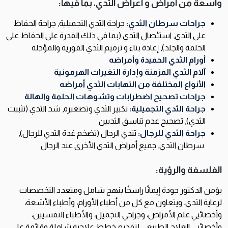
واسعة من أمراض
و أعراض
الثدي، بما فيها:
جراحات
سرطان
الثدي
:
جراحة الثدي التجميلية, جراحة الحفاظ
على الثدي, استئصال الثدي (بما في ذلك القدرة على الحفاظ على
الحلمة والجلد), إعادة بناء
و ترميم
الثدي الفورية والمؤجلة
أورام
الثدي
الحميدة
وأمراضه
آلام
الثدي
المزمنة
وإدارة
التغيرات
الهرمونية
الأنواع
المختلفة
من
التهابات
الثدي
أمراضه
جراحات
تصحيح
اضطرابات
وتشوهات
الحلمة
والهالة
جراحة
الثدي
التجميلية
:
تكبير الثدي وتصغيره,
شد الثدي (تثبيت
الثدي),
تصحيح عدم تناسق الثديين
جراحة
الثدي
للرجال:
تثدي الرجال (تضخم غدة الثدي للرجال),
سرطان الثدي,
جميع أمراض الثدي الأخرى عند الرجال
الفلسفة والرؤية:
يؤمن الدكتور جودة إيمانًا راسخًا بنهج شامل ومتعدد التخصصات
لرعاية الثدي. ويتعاون مع كل من أطباء الأورام، وأطباء الأشعة،
وأخصائيي علم الأمراض، وجراحي التجميل، والأطباء النفسيين،
وأخصائيي العلاج الطبيعي لتقديم خطط علاجية شاملة وقائمة على