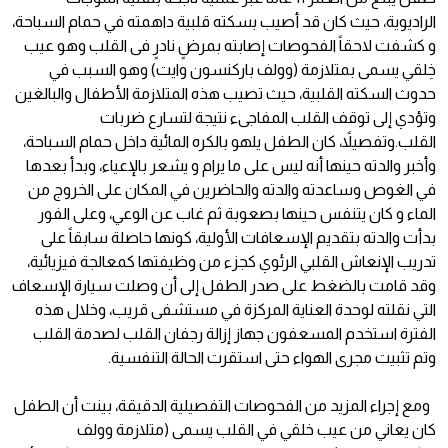
الراديوية، حيث كان قد أصيب بسكته قلبية داهمته في حمام السباحة،
و كشفت لاحقاً الفحوصات إصابته بمرضٍ نادرٍ فى القلب وهو عيب
خِلقي يسمى بمتلازمة (وولف باركنسون وايت) وهو السبب في
حدوث السكته القلبية، حيث تصيب هذه المتلازمة الأطفال والبالغين
وتؤدي إلى توقف القلب المفاجىء نتيجة لتسارع ضربات
القلب.وتفصيلاً، كان الطفل يلهو بالكره المائية داخل حمام السباحة،
وأخبر والدته حينها أنه ليس على ما يرام و يشعر بالإعياء، وبدأ بعدها
في الغوص وساعدته والدته والحاضرين في المكان على الخروج من
الماء و كان يتنفس حينها بصعوبة ثم غاب عن الوعي، وعلى الفور
بدأت والدته بتقديم الإسعافات الأولية، كونها حاصلة سابقاً على
تدريب الإنعاش القلبي الرئوي كجزء من وظيفتها كمعالجة فيزيائية،
وقد قامت بالضغط على صدر الطفل إلى أن وصلت سيارة الإسعاف
التي نقلته لوحدة العناية المركزة في مستشفى قريب، وخلال هذه
الفترة استخدم المسعفون جهاز إزالة رجفان القلب لصدمة القلب
وتم تثبيت مجرى الهواء حتى استقرت الحالة التنفسية.
ومع إجراء المزيد من الفحوصات التفصيلية الدقيقة، بينت أن الطفل
كان يعاني من عيب خلقي في القلب يسمى (متلازمة وولف