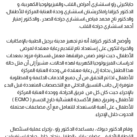
جاياكيرثي راو استشاري أمراض القلب والفيزيولوجيا الكهربية، و
الدكتور كيزافا راماكريشنان استشاري وحدة العناية المركزة للأطفال،
والدكتور تاج محمد فياض استشاري جراحة الصدر ، والدكتور إمتياز
أحمد استشاري جراحة القلب.
وأوضح الدكتور كيزافا، أنه تم تجهيز مدينة برجيل الطبية بالإمكانيات
والخبرة لتكون على إستعداد تام لتقديم رعاية معقدة لمرضى
الأطفال، حيث توفر ضمن مرافقها، معمل قسطرة مزود بمعدات
لدراسات الفيزيولوجيا الكهربية لهذه الحالات، مشيراً إلى أن مثل حالة
هذا الطفل بحاجة إلى رعاية معقدة في وحدة العناية المركزة
للأطفال، لذا تم التحقق من أن جميع الخدمات الداعمة و المطلوبة
متوفرة إلى جانب التنسيق الداخلي مع التخصصات المتعددة قبل البدء
بالإجراء، حيث كان كل من فريق الجراحة، ووحدة العناية المركزة
للأطفال، وفريق جهاز الأكسجة الغشائية خارج الجسم ( ECMO )
للأطفال، على أهبة الاستعداد للتعامل مع أي مضاعفات محتملة
الحدوث خلال الإجراء.
وقام الدكتور ديوك ، بمساعدة الدكتور راو ، بإجراء عملية استئصال
القطة الزائدة في عضلات قلب الطفل بنجاح، خلال جراحة إستغرقت