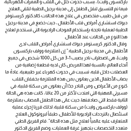
باركنسون وايت) ، يسبب حدوث خلل في القلب و الممرات الكهربائية،
فيما تم التنسيق لنقل الطفل إلى مدينة برجيل الطبية لتلقي العلاج
من قبل طبيب متخصص في علاج هذه الحالات كالدكتور كريستوفر
ديوك استشاري أمراض قلب الأطفال ، حيث خضع في مدينة برجيل
الطبية لعملية ناجحة بإستخدام الموجات الراديوية التي تستخدم لعلاج
هذا النوع من الحالات عند الأطفال.
وقال الدكتور كريستوفر ديوك استشاري أمراض القلب لدى
الأطفال في مدينة برجيل الطبية:” إن (متلازمة وولف باركنسون
وايت)، هي اضطراب نادر يصيب 1-3 من كل 1000 شخص في جميع
أنحاء العالم، بالنسبة لهذا المريض كان لديه قطعة إضافية من
العضلات داخل قلبه، تسببت في حدوث كهرباء غير طبيعية، عادةً ما
يصاب الأطفال الذين يعانون بمن هذه المتلازمة بخفقان القلب
كنوع من الأعراض، ومن النادر جدًا أن يعانون من سكتة قلبية، في
مسيرتي المهنية التي امتدت لأكثر من 20 عامًا ، كانت هذه هي الحالة
الثانية فقط التي صادفتها، حيث عانى هذا الطفل المصاب بمتلازمة
(وولف باركنسون وايت) من سكتة قلبية، لذلك قررنا إجراء عملية
استئصال بالترددات الراديوية للأطفال، طبقاً لبروتوكول العلاج
المتعارف عليه عالميأً لعلاج مثل هذه الحالة”. قام الفريق الطبي
متعدد التخصصات بتجهيز غرفة العمليات، وضم الفريق الدكتور