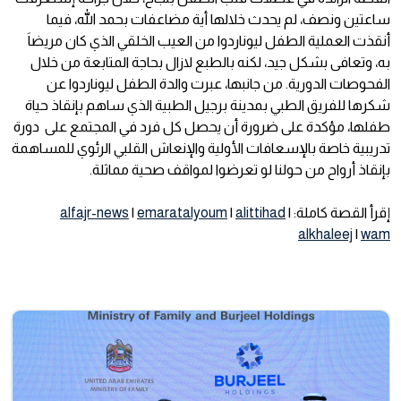
ساعتين ونصف، لم يحدث خلالها أية مضاعفات بحمد الله، فيما
أنقذت العملية الطفل ليوناردوا من العيب الخلقي الذي كان مريضاَ
به، وتعافى بشكل جيد، لكنه بالطبع لازال بحاجة المتابعة من خلال
الفحوصات الدورية. من جانبها، عبرت والدة الطفل ليوناردوا عن
شكرها للفريق الطبي بمدينة برجيل الطبية الذي ساهم بإنقاذ حياة
طفلها، مؤكدة على ضرورة أن يحصل كل فرد في المجتمع على دورة
تدريبية خاصة بالإسعافات الأولية والإنعاش القلبي الرئوي للمساهمة
بإنقاذ أرواح من حولنا لو تعرضوا لمواقف صحية مماثلة.
إقرأ القصة كاملة:
|
alittihad
|
emaratalyoum
|
alfajr-news
alkhaleej
|
wam