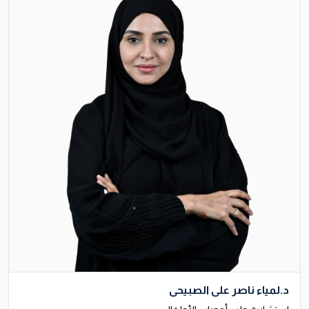
د.لمياء ناصر علي الصبيحي