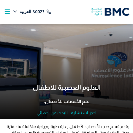
العربية
80023
العلوم العصبية للأطفال
علم الأعصاب للأطفال
.
احجز استشارة
البحث عن أخصائي
يقدم قسم طب الأعصاب للأطفال رعاية طبية وجراحية متكاملة منذ فترة
حديثي الولادة وحتى المراهقة. تعمل العيادات التخصصية (الصرع، الحركة،