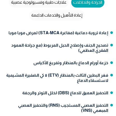
الجراحة والتداخلات
علاجات طبية وفسيولوجية عصبية
إعادة التأهيل والخدمات الداعمة
إعادة تروية دماغية (مفاغرة STA-MCA) لمرض مويا مويا
تصحيح الجنف وإصلاح الحبل المربوط (مع جراحة العمود
الفقري العظمي)
خزعة أورام الدماغ بالمنظار وتفريغ الأكياس
فغر البطين الثالث بالمنظار (ETV) ± كي الضفيرة المشيمية
لاستسقاء الدماغ
التحفيز العميق للدماغ (DBS) لخلل التوتر والرجفة
التحفيز العصبي المستجيب (RNS) والتحفيز العصبي
المبهمي (VNS)