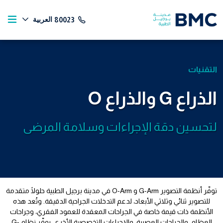
العربية
80023
التقنيات
الذراع G والذراع O
لتحسين دقة الإجراءات وسلامة المرضى
توفّر أنظمة التصوير G-Arm و O-Arm في مدينة برجيل الطبية حلولًا متقدمة
للتصوير ثنائي وثلاثي الأبعاد، لدعم التدخلات الجراحية الدقيقة. وتُعد هذه
الأنظمة ذات قيمة خاصة في الجراحات المعقدة للعمود الفقري، وجراحات
العظام، والجراحات العصبية، والإجراءات التخصصية الأخرى. يوفّر نظام G-