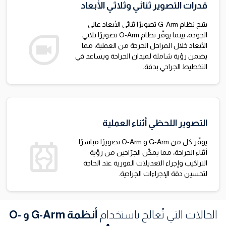
قدرات التصوير ثنائي وثلاثي الأبعاد
يتيح نظام G-Arm تصويرًا ثنائي الأبعاد عالي
duo
الجودة، بينما يوفّر نظام O-Arm تصويرًا ثلاثي
الأبعاد خلال المراحل الحرجة من العملية، مما
يضمن رؤية شاملة لميدان الجراحة ويساعد في
التخطيط الجراحي بدقة.
التصوير اللحظي أثناء العملية
radiology
يوفّر كل من G-Arm و O-Arm تصويرًا مباشرًا
أثناء الجراحة، مما يمكّن الجرّاحين من رؤية
التراكيب وإجراء التعديلات الفورية عند الحاجة
لتحسين دقة الإجراءات الجراحية.
الحالات التي تُعالج باستخدام
أنظمة G-Arm و O-