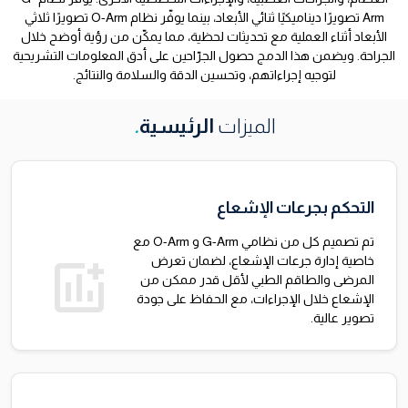
Arm تصويرًا ديناميكيًا ثنائي الأبعاد، بينما يوفّر نظام O-Arm تصويرًا ثلاثي
الأبعاد أثناء العملية مع تحديثات لحظية، مما يمكّن من رؤية أوضح خلال
الجراحة. ويضمن هذا الدمج حصول الجرّاحين على أدق المعلومات التشريحية
لتوجيه إجراءاتهم، وتحسين الدقة والسلامة والنتائج.
الميزات
الرئيسية
.
التحكم بجرعات الإشعاع
تم تصميم كل من نظامي G-Arm و O-Arm مع
add_chart
خاصية إدارة جرعات الإشعاع، لضمان تعرض
المرضى والطاقم الطبي لأقل قدر ممكن من
الإشعاع خلال الإجراءات، مع الحفاظ على جودة
تصوير عالية.