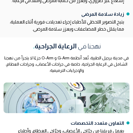
إشعاع غير ضروري، ويُعزّز من حماية المرضى ومقدمي الرعاية.
زيادة سلامة المرضى
يتيح التصوير اللحظي للأطباء إجراء تعديلات فورية أثناء العملية،
مما يقلل خطر المضاعفات ويعزز سلامة المرضى.
نهجنا في
الرعاية الجراحية
.
في مدينة برجيل الطبية، تُعد أنظمة G-Arm و O-Arm جزءًا لا يتجزأ من نهجنا
الشامل في الرعاية الجراحية، خاصة في جراحات الأعصاب، وجراحات العظام،
والإجراءات الترميمية:
التعاون متعدد التخصصات
يعمل فريقنا من جرّاحي الأعصاب، وجرّاحي العظام، وأطباء