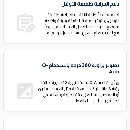
دعم الجراحة طفيفة التوغل
prescriptions
تدعم هذه الأنظمة التقنيات الجراحية طفيفة
التوغل، إذ توفر الملاحة الدقيقة ورؤية واضحة
لموضع الجراحة، مما يجعل العمليات أقل توغلاً
مع أوقات تعافٍ أسرع، وندوب أقل، وألم أقل.
تصوير بزاوية 360 درجة باستخدام O-
Arm
exposure
يوفّر نظام O-Arm مسحًا بزاوية 360 درجة، مانحًا
رؤية كاملة للتراكيب المعقدة مثل العمود الفقري
أو المفاصل، مما يعزز دقة الجراحة ويساعد في
اتخاذ قرارات أدق أثناء العملية.